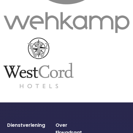
Dienstverlening
Over
Ekwadraat