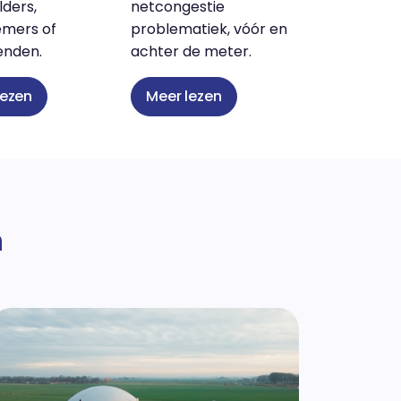
ders,
netcongestie
mers of
problematiek, vóór en
nden.
achter de meter.
lezen
Meer lezen
n
Vian
duu