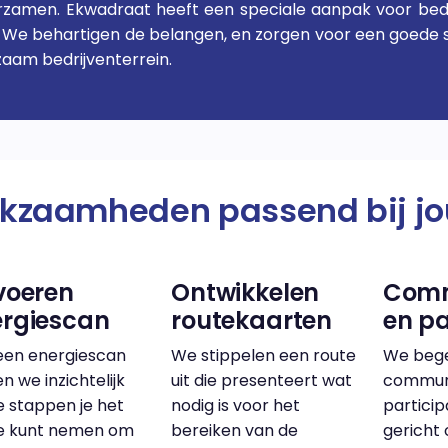
urzamen. Ekwadraat heeft een speciale aanpak voor bedr
rs. We behartigen de belangen, en zorgen voor een goe
rzaam bedrijventerrein.
kzaamheden passend bij j
voeren
Ontwikkelen
Comm
ergiescan
routekaarten
en pa
een energiescan
We stippelen een route
We bege
 we inzichtelijk
uit die presenteert wat
communi
e stappen je het
nodig is voor het
particip
e kunt nemen om
bereiken van de
gericht