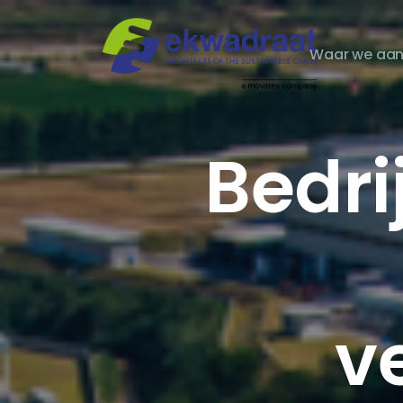
Waar we aan
Bedri
v