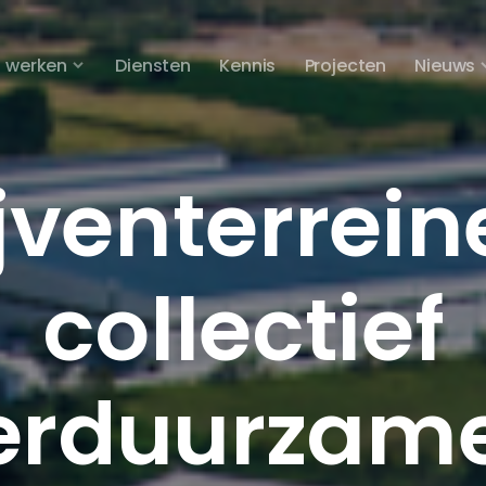
 werken
Diensten
Kennis
Projecten
Nieuws
jventerrein
collectief
erduurzam