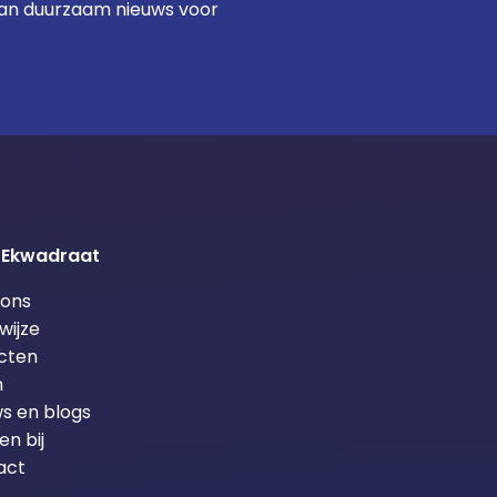
an duurzaam nieuws voor
 Ekwadraat
 ons
wijze
cten
m
s en blogs
n bij
act