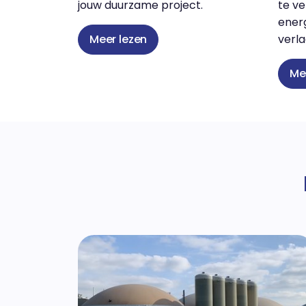
jouw duurzame project.
te v
ener
verl
Meer lezen
Me