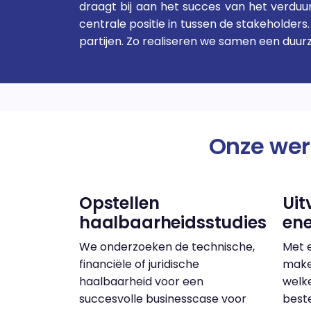
draagt bij aan het succes van het verdu
centrale positie in tussen de stakeholde
partijen. Zo realiseren we samen een duu
Onze wer
Opstellen
Uit
haalbaarheidsstudies
en
We onderzoeken de technische,
Met 
financiële of juridische
maken
haalbaarheid voor een
welk
succesvolle businesscase voor
best