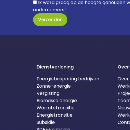
Ik word graag op de hoogte gehouden v
ondernemers!
Verzenden
Dienstverlening
Over
Energiebesparing bedrijven
Over
Zonne-energie
Werk
Vergisting
Proje
Biomassa energie
Tea
Warmtetransitie
Nieuw
Energietransitie
Werke
Subsidie
Cont
SDE++ subsidie