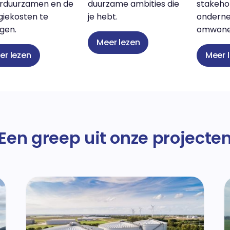
erduurzamen en de
duurzame ambities die
stakehol
giekosten te
je hebt.
onderne
agen.
omwone
Meer lezen
er lezen
Meer 
Een greep uit onze projecte