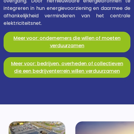
overgang. Door hernieuwbare energiebronnen te
integreren in hun energievoorziening en daarmee de
afhankelijkheid verminderen van het centrale
elektriciteitsnet.
Meer voor: ondernemers die willen of moeten
verduurzamen
Meer voor: bedrijven, overheden of collectieven
die een bedrijventerrein willen verduurzamen