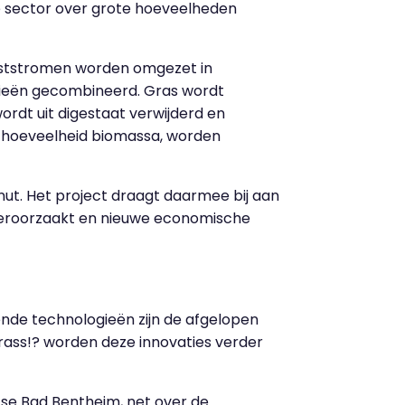
de sector over grote hoeveelheden
eststromen worden omgezet in
gieën gecombineerd. Gras wordt
ordt uit digestaat verwijderd en
e hoeveelheid biomassa, worden
ut. Het project draagt daarmee bij aan
 veroorzaakt en nieuwe economische
lende technologieën zijn de afgelopen
rass!? worden deze innovaties verder
itse Bad Bentheim, net over de