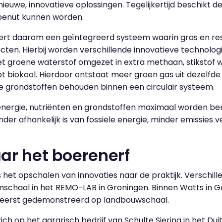
nieuwe, innovatieve oplossingen. Tegelijkertijd beschikt 
 benut kunnen worden.
eert daarom een geïntegreerd systeem waarin gras en r
ten. Hierbij worden verschillende innovatieve technolo
met groene waterstof omgezet in extra methaan, stikstof w
t biokool. Hierdoor ontstaat meer groen gas uit dezelfd
le grondstoffen behouden binnen een circulair systeem.
energie, nutriënten en grondstoffen maximaal worden ben
er afhankelijk is van fossiele energie, minder emissies
ar het boerenerf
s het opschalen van innovaties naar de praktijk. Verschil
mschaal in het REMO-LAB in Groningen. Binnen Watts in G
t eerst gedemonstreerd op landbouwschaal.
ch op het agrarisch bedrijf van Schulte Siering in het Du