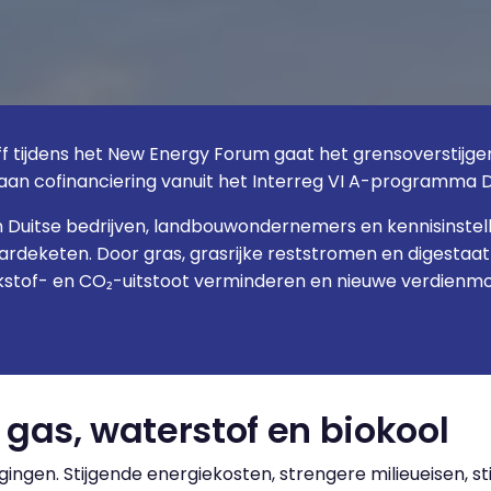
f tijdens het New Energy Forum gaat het grensoverstijgen
n aan cofinanciering vanuit het Interreg VI A-programma
n Duitse bedrijven, landbouwondernemers en kennisinste
rdeketen. Door gras, grasrijke reststromen en digestaat 
kstof- en CO₂-uitstoot verminderen en nieuwe verdienmod
gas, waterstof en biokool
ingen. Stijgende energiekosten, strengere milieueisen, 