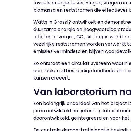
fossiele energie te vervangen, vragen om 
biomassa en reststromen die effectiever
Watts in Grass!? ontwikkelt en demonstr
duurzame energie en hoogwaardige produc
efficiënter vergist, CO₂ uit biogas wordt 
vezelrijke reststromen worden verwerkt to
emissies verminderd en blijven waardevol
Zo ontstaat een circulair systeem waarin 
een toekomstbestendige landbouw die mind
kansen creëert.
Van laboratorium na
Een belangrijk onderdeel van het project i
jaren ontwikkeld en getest op laboratoriu
doorontwikkeld, geïntegreerd en voor he
De centrale demonstratielocatie bevindt zi