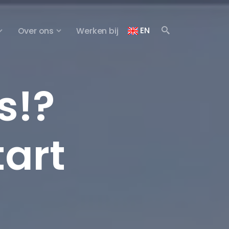
EN
Over ons
Werken bij
s!?
tart