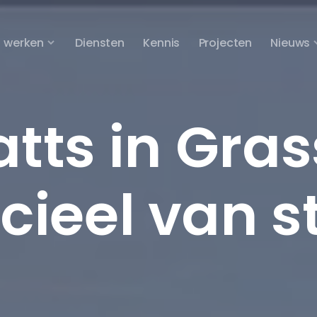
 werken
Diensten
Kennis
Projecten
Nieuws
tts in Gras
icieel van s