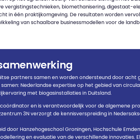
ve vergistingstechnieken, biomethanisering, digestaat-
t in één praktijkomgeving. De resultaten worden vervo
wikkeling van schaalbare businessmodellen voor de land
 samenwerking
Duitse partners samen en worden ondersteund door acht
 samen: Nederlandse expertise op het gebied van circul
kervaring met biogasinstallaties in Duitsland.
tcoördinator en is verantwoordelijk voor de algemene pro
zentrum 3N verzorgt de kennisverspreiding in Nedersaks
leid door Hanzehogeschool Groningen, Hochschule Emden/
modellering en evaluatie van de verschillende innovatie