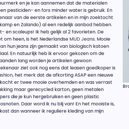
urmerk en je kan aannemen dat de materialen
en pesticiden- en fors minder water is gebruik. En
igenaar van de eerste artikelen en in mijn zoektocht
hkamp en Zalando) al een redelijk aanbod hebben.
t- en scaleups! Ik heb gelijk al 2 favorieten. De
niet om heen, is het Nederlandse
MUD Jeans
. Mooie
 van hun jeans zijn gemaakt van biologisch katoen
aal. En natuurlijk heb ik ervoor gekozen om de
 maanden lang worden je artikelen gewoon
 rekenaar ziet ook nog eens dat leasen goedkoper is
shion
, het merk dat de afkorting ASAP een nieuwe
k kocht er twee mooie overhemden en was verrast
Br
rpakking maar gerecycled karton, geen metalen
pers die je kun hergebruiken en geen plastic
noten. Daar word ik nu blij van! En het mooiste is,
kost dan wanneer ik reguliere kleding van mijn