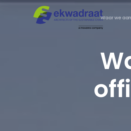
Waar we aan
Wa
off