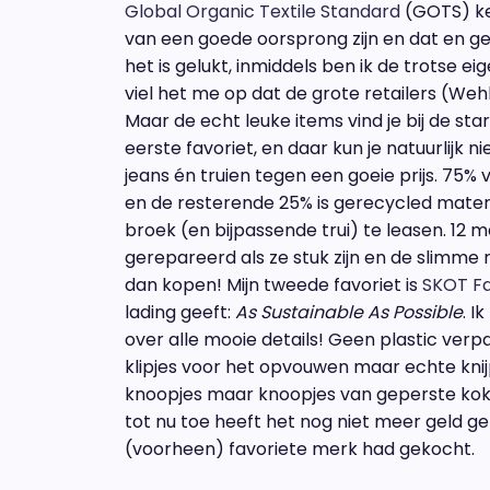
Global Organic Textile Standard
(GOTS) ke
van een goede oorsprong zijn en dat en ge
het is gelukt, inmiddels ben ik de trotse e
viel het me op dat de grote retailers (We
Maar de echt leuke items vind je bij de star
eerste favoriet, en daar kun je natuurlijk 
jeans én truien tegen een goeie prijs. 75%
en de resterende 25% is gerecycled materi
broek (en bijpassende trui) te leasen. 12
gerepareerd als ze stuk zijn en de slimme
dan kopen! Mijn tweede favoriet is
SKOT Fa
lading geeft:
As Sustainable As Possible
. I
over alle mooie details! Geen plastic ve
klipjes voor het opvouwen maar echte knij
knoopjes maar knoopjes van geperste kokos
tot nu toe heeft het nog niet meer geld ge
(voorheen) favoriete merk had gekocht.