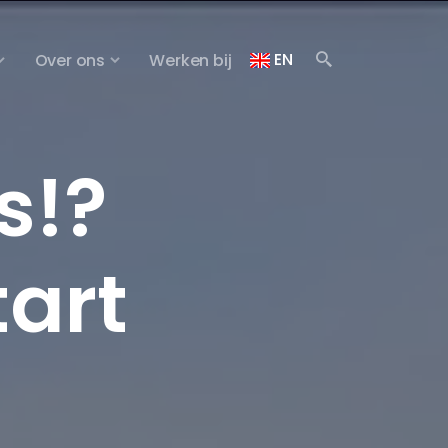
EN
Over ons
Werken bij
s!?
tart