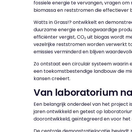
fossiele energie te vervangen, vragen om 
biomassa en reststromen die effectiever
Watts in Grass!? ontwikkelt en demonstr
duurzame energie en hoogwaardige produc
efficiënter vergist, CO₂ uit biogas wordt 
vezelrijke reststromen worden verwerkt to
emissies verminderd en blijven waardevol
Zo ontstaat een circulair systeem waarin 
een toekomstbestendige landbouw die mind
kansen creëert.
Van laboratorium na
Een belangrijk onderdeel van het project i
jaren ontwikkeld en getest op laboratoriu
doorontwikkeld, geïntegreerd en voor he
De centrale demonstratielocatie bevindt zi