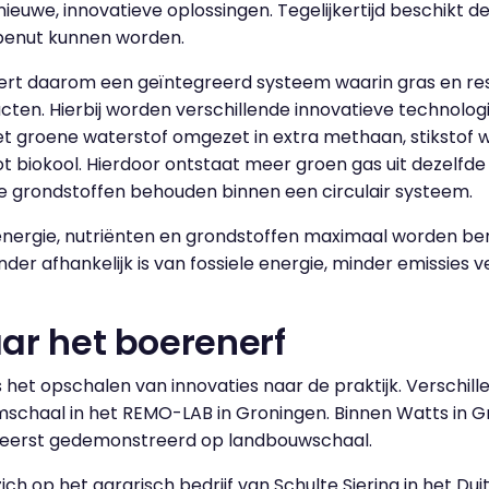
nieuwe, innovatieve oplossingen. Tegelijkertijd beschikt 
 benut kunnen worden.
eert daarom een geïntegreerd systeem waarin gras en r
ten. Hierbij worden verschillende innovatieve technolo
met groene waterstof omgezet in extra methaan, stikstof w
t biokool. Hierdoor ontstaat meer groen gas uit dezelfd
le grondstoffen behouden binnen een circulair systeem.
energie, nutriënten en grondstoffen maximaal worden ben
er afhankelijk is van fossiele energie, minder emissies
ar het boerenerf
s het opschalen van innovaties naar de praktijk. Verschil
mschaal in het REMO-LAB in Groningen. Binnen Watts in G
t eerst gedemonstreerd op landbouwschaal.
ch op het agrarisch bedrijf van Schulte Siering in het Du