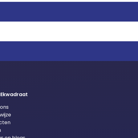
 Ekwadraat
 ons
wijze
cten
m
s en blogs