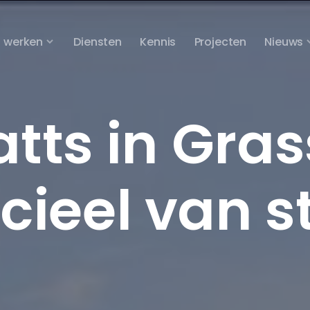
 werken
Diensten
Kennis
Projecten
Nieuws
tts in Gras
icieel van s