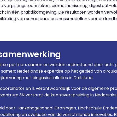
ve vergistingstechnieken, biomethanisering, digestaat-
t in één praktijkomgeving. De resultaten worden vervo
wikkeling van schaalbare businessmodellen voor de land
 samenwerking
Duitse partners samen en worden ondersteund door acht
 samen: Nederlandse expertise op het gebied van circul
kervaring met biogasinstallaties in Duitsland.
tcoördinator en is verantwoordelijk voor de algemene pro
zentrum 3N verzorgt de kennisverspreiding in Nedersaks
leid door Hanzehogeschool Groningen, Hochschule Emden/
modellering en evaluatie van de verschillende innovatie