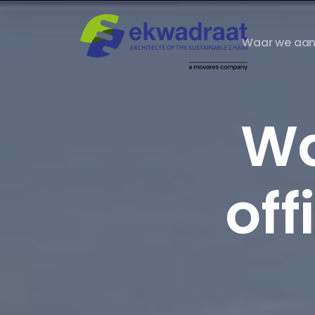
Waar we aan
Wa
off