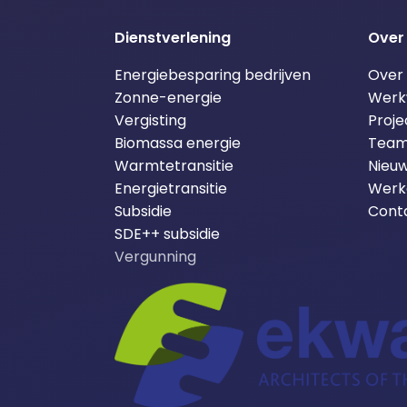
Dienstverlening
Over
Energiebesparing bedrijven
Over
Zonne-energie
Werk
Vergisting
Proje
Biomassa energie
Tea
Warmtetransitie
Nieuw
Energietransitie
Werke
Subsidie
Cont
SDE++ subsidie
Vergunning