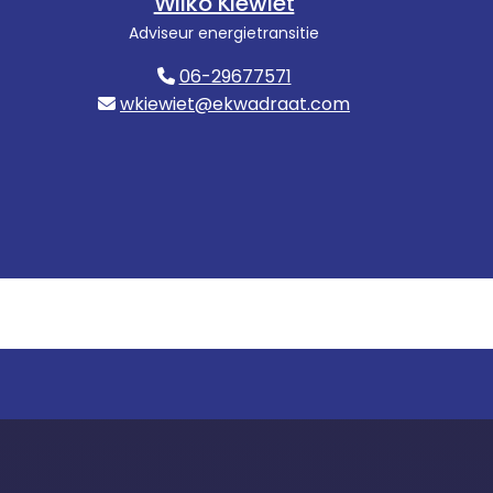
Wilko Kiewiet
Adviseur energietransitie
06-29677571
wkiewiet@ekwadraat.com