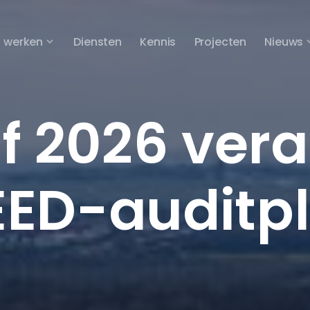
 werken
Diensten
Kennis
Projecten
Nieuws
f 2026 vera
EED-auditpl