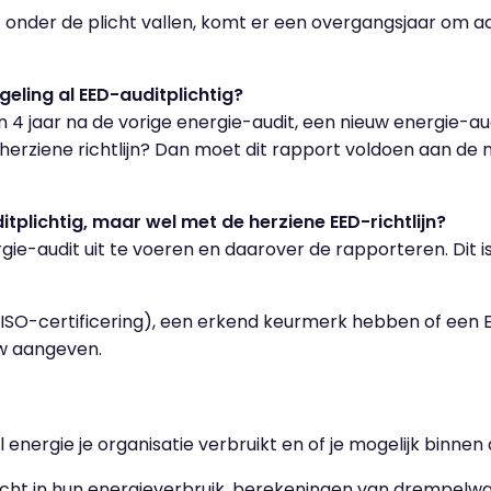
t onder de plicht vallen, komt er een overgangsjaar om aa
eling al EED-auditplichtig?
 4 jaar na de vorige energie-audit, een nieuw energie-aud
 herziene richtlijn? Dan moet dit rapport voldoen aan de ni
tplichtig, maar wel met de herziene EED-richtlijn?
rgie-audit uit te voeren en daarover de rapporteren. Dit
ISO-certificering), een erkend keurmerk hebben of een E
euw aangeven.
r
l energie je organisatie verbruikt en of je mogelijk binne
zicht in hun energieverbruik, berekeningen van drempel