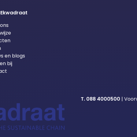
 Ekwadraat
 ons
wijze
cten
m
s en blogs
n bij
act
T. 088 4000500
|
Voor