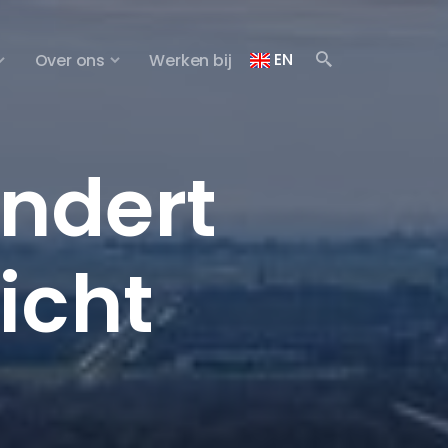
EN
Over ons
Werken bij
ndert
icht