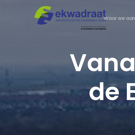
Waar we aan
Vana
de 