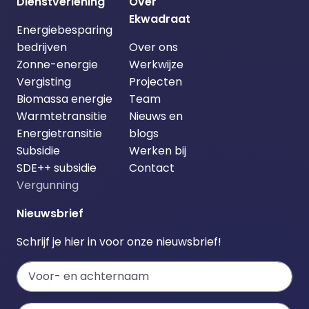
Dienstverlening
Over
Ekwadraat
Energiebesparing
bedrijven
Over ons
Zonne-energie
Werkwijze
Vergisting
Projecten
Biomassa energie
Team
Warmtetransitie
Nieuws en
Energietransitie
blogs
Subsidie
Werken bij
SDE++ subsidie
Contact
Vergunning
Nieuwsbrief
Schrijf je hier in voor onze nieuwsbrief!