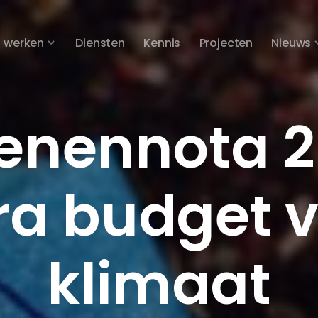
 werken
Diensten
Kennis
Projecten
Nieuws
oenennota 2
ra budget 
klimaat