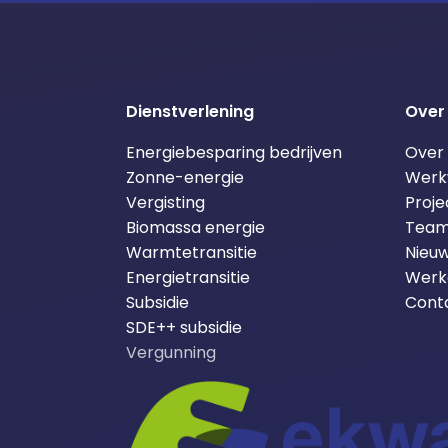
Dienstverlening
Over
Energiebesparing bedrijven
Over
Zonne-energie
Werk
Vergisting
Proje
Biomassa energie
Tea
Warmtetransitie
Nieuw
Energietransitie
Werke
Subsidie
Cont
SDE++ subsidie
Vergunning