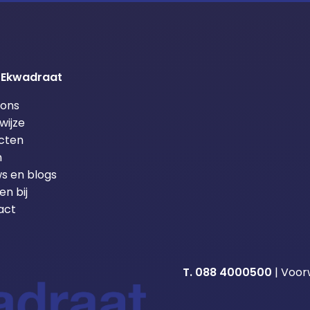
 Ekwadraat
 ons
wijze
cten
m
s en blogs
n bij
act
T. 088 4000500
|
Voor