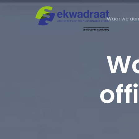
Waar we aan
Wa
off