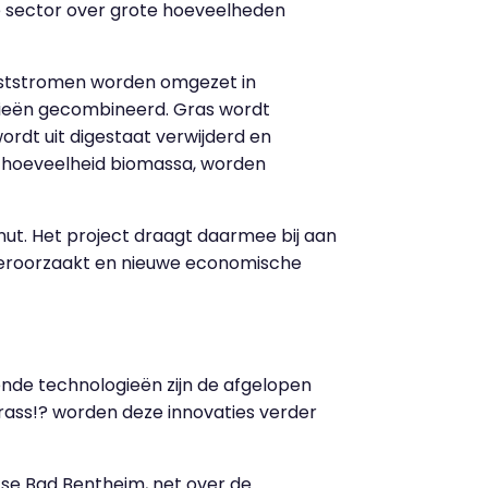
de sector over grote hoeveelheden
eststromen worden omgezet in
gieën gecombineerd. Gras wordt
ordt uit digestaat verwijderd en
e hoeveelheid biomassa, worden
ut. Het project draagt daarmee bij aan
 veroorzaakt en nieuwe economische
lende technologieën zijn de afgelopen
rass!? worden deze innovaties verder
itse Bad Bentheim, net over de