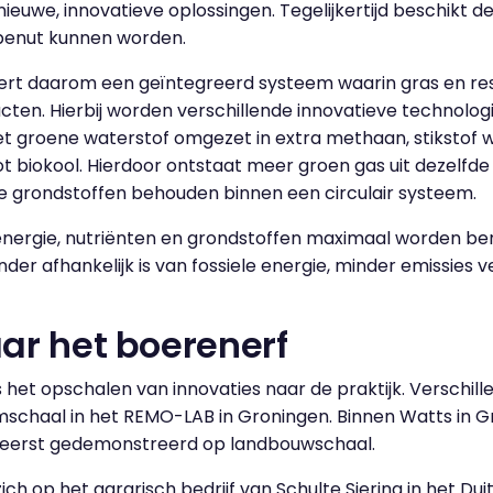
nieuwe, innovatieve oplossingen. Tegelijkertijd beschikt 
 benut kunnen worden.
eert daarom een geïntegreerd systeem waarin gras en r
ten. Hierbij worden verschillende innovatieve technolo
met groene waterstof omgezet in extra methaan, stikstof w
t biokool. Hierdoor ontstaat meer groen gas uit dezelfd
le grondstoffen behouden binnen een circulair systeem.
energie, nutriënten en grondstoffen maximaal worden ben
er afhankelijk is van fossiele energie, minder emissies
ar het boerenerf
s het opschalen van innovaties naar de praktijk. Verschil
mschaal in het REMO-LAB in Groningen. Binnen Watts in G
t eerst gedemonstreerd op landbouwschaal.
ch op het agrarisch bedrijf van Schulte Siering in het Du