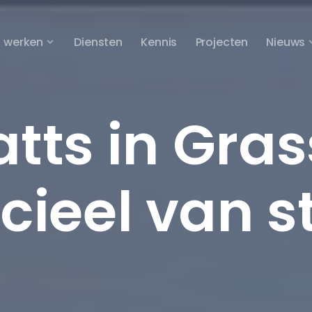
 werken
Diensten
Kennis
Projecten
Nieuws
tts in Gras
icieel van s