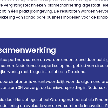
ve vergistingstechnieken, biomethanisering, digestaat-
t in één praktijkomgeving. De resultaten worden vervo
wikkeling van schaalbare businessmodellen voor de land
 samenwerking
Duitse partners samen en worden ondersteund door acht
 samen: Nederlandse expertise op het gebied van circul
kervaring met biogasinstallaties in Duitsland.
tcoördinator en is verantwoordelijk voor de algemene pro
zentrum 3N verzorgt de kennisverspreiding in Nedersaks
leid door Hanzehogeschool Groningen, Hochschule Emden/
modellering en evaluatie van de verschillende innovatie