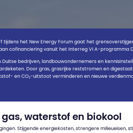
f tijdens het New Energy Forum gaat het grensoverstijgen
n aan cofinanciering vanuit het Interreg VI A-programma
n Duitse bedrijven, landbouwondernemers en kennisinste
rdeketen. Door gras, grasrijke reststromen en digestaat 
kstof- en CO₂-uitstoot verminderen en nieuwe verdienmod
gas, waterstof en biokool
ingen. Stijgende energiekosten, strengere milieueisen, 