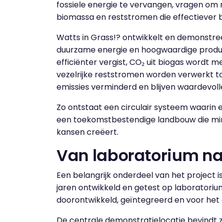
fossiele energie te vervangen, vragen om 
biomassa en reststromen die effectiever
Watts in Grass!? ontwikkelt en demonstr
duurzame energie en hoogwaardige produc
efficiënter vergist, CO₂ uit biogas wordt 
vezelrijke reststromen worden verwerkt to
emissies verminderd en blijven waardevol
Zo ontstaat een circulair systeem waarin 
een toekomstbestendige landbouw die mind
kansen creëert.
Van laboratorium na
Een belangrijk onderdeel van het project i
jaren ontwikkeld en getest op laboratoriu
doorontwikkeld, geïntegreerd en voor he
De centrale demonstratielocatie bevindt zi