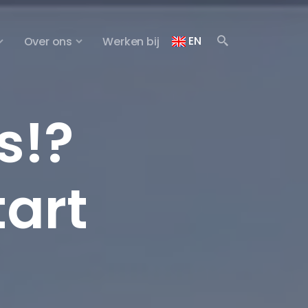
EN
Over ons
Werken bij
s!?
tart