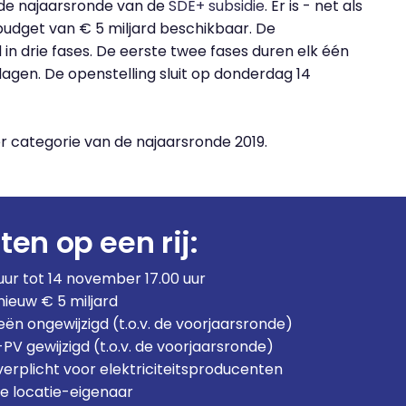
 de najaarsronde van de
SDE+ subsidie
. Er is - net als
budget van € 5 miljard beschikbaar. De
n drie fases. De eerste twee fases duren elk één
dagen. De openstelling sluit op donderdag 14
r categorie van de najaarsronde 2019.
en op een rij:
uur tot 14 november 17.00 uur
ieuw € 5 miljard
eën ongewijzigd (t.o.v. de voorjaarsronde)
PV gewijzigd (t.o.v. de voorjaarsronde)
erplicht voor elektriciteitsproducenten
e locatie-eigenaar