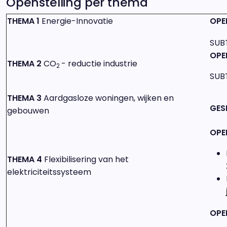
Openstelling per thema
THEMA 1
Energie-Innovatie
OPE
SUB
OPE
THEMA 2
CO
- reductie industrie
2
SUB
THEMA 3
Aardgasloze woningen, wijken en
GES
gebouwen
OPE
THEMA 4
Flexibilisering van het
elektriciteitssysteem
OPE