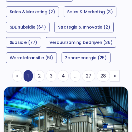
Sales & Marketing (2)
Sales & Marketing (3)
SDE subsidie (64)
Strategie & Innovatie (2)
Subsidie (77)
Verduurzaming bedrijven (36)
Warmtetransitie (51)
Zonne-energie (25)
Previous
Volge
«
1
2
3
4
…
27
28
»