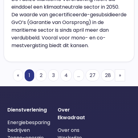
einddoel een klimaatneutrale sector in 2050.
De waarde van gecertificeerde-gesubsidieerde
GvO’s (Garantie van Oorsprong) in de
maritieme sector is sinds april meer dan
verdubbeld. Vooral voor mono- en co-
mestvergisting biedt dit kansen.
Previous
Volge
«
1
2
3
4
…
27
28
»
Dienstverlening
Over
Ekwadraat
Energiebesparing
bedrijven
Over ons
Zonne-energie
Werkwijze